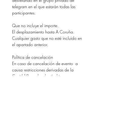
desvelando en el grupo privado de
telegram en el que estarán todas las
participantes.
Que no incluye el importe.
El desplazamiento hasta A Coruña.
Cualquier gasto que no esté incluido en
el apartado anterior.
Política de cancelación
En caso de cancelación de evento a
causa restricciones derivadas de la
Covid-19, se devolverá el importe
íntegro independientemente del tiempo
que quede para la celebración del
mismo.
En caso de baja por positivo Covid o
cuarentena obligatoria (será necesario
presentar justificante médico), se
abonará el importe íntegro.
En caso de baja por cualquier otra
causa se abonará: