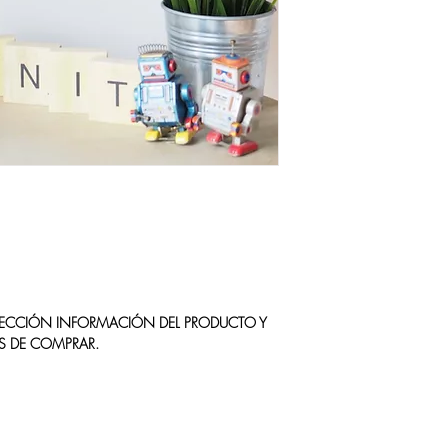
DÍAS NO PODREMOS
contacto de esta web
DARTE ACCESO A LO
Gracias!
GUARDA TUS ARCHIV
NO QUEDARTE SIN E
Si quieres comprar tus 
sistema de descarga, p
https://www.ravelry.co
designs
 SECCIÓN INFORMACIÓN DEL PRODUCTO Y
S DE COMPRAR.