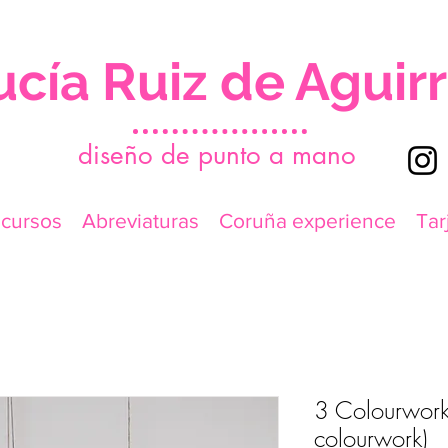
ucía Ruiz de Aguir
d
iseño de punto a mano
icursos
Abreviaturas
Coruña experience
Tar
3 Colourwork
colourwork)