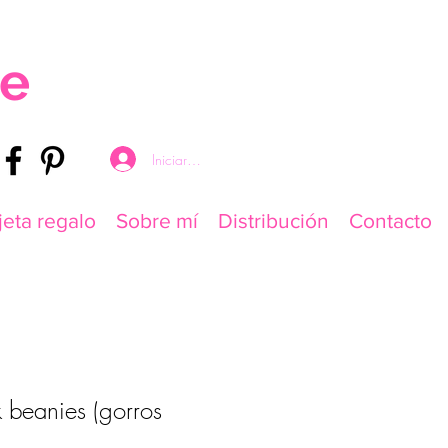
re
Iniciar sesión
jeta regalo
Sobre mí
Distribución
Contacto
 beanies (gorros