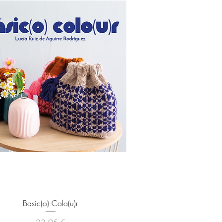
Vista rápida
Basic(o) Colo(u)r