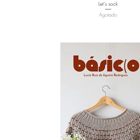
Vista rápida
Let´s sock
Agotado