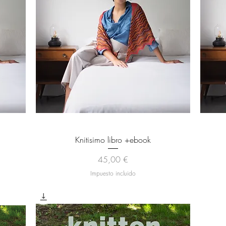
Vista rápida
Knitisimo libro +ebook
Precio
45,00 €
Impuesto incluido