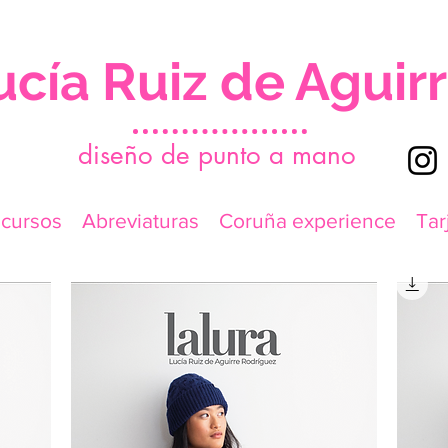
ucía Ruiz de Aguir
d
iseño de punto a mano
icursos
Abreviaturas
Coruña experience
Tar