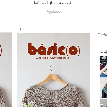
Vista rápida
Let´s sock (libro +ebook)
Agotado