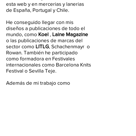
esta web y en mercerias y lanerias
de España, Portugal y Chile.
He conseguido llegar con mis
diseños a publicaciones de todo el
mundo, como
Koel
,
Laine Magazine
o las publicaciones de marcas del
sector como
LITLG
, Schachenmayr o
Rowan. También he participado
como formadora en Festivales
internacionales como Barcelona Knits
Festival o Sevilla Teje.
Además de mi trabajo como
diseñadora trabajo como asesora
independiente de empresas del
sector. Par
a ayudarlas a implantar y
consolidar productos, como es el
caso de Rowan. O a realizar una
estrategia completa desde 0, como
es el caso de
Wooldreamers
,
empresa en la que además de mi