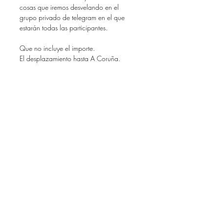
cosas que iremos desvelando en el
grupo privado de telegram en el que
estarán todas las participantes.
Que no incluye el importe.
El desplazamiento hasta A Coruña.
Cualquier gasto que no esté incluido en
el apartado anterior.
Política de cancelación
En caso de cancelación de evento a
causa restricciones derivadas de la
Covid-19, se devolverá el importe
íntegro independientemente del tiempo
que quede para la celebración del
mismo.
En caso de baja por positivo Covid o
cuarentena obligatoria (será necesario
presentar justificante médico), se
abonará el importe íntegro.
En caso de baja por cualquier otra