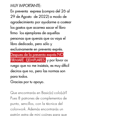
MUY IMPORTANTE:
En preventa express (compra del 26 al
29 de Agosto de 2022) a modo de
agradecimiento por ayudarme a costear
los gastos que acarrea sacar el libro
firmo los ejemplares de aquellas
personas que querais que os vaya el
libro dedicado, pero sólo y
exclusivamente en preventa exprés.
Despues de la preventa exprés NO
FIRMARÉ EJEMPLARES,
y por favor os
ruego que no me insistais, es muy dificil
deciros que no, pero las normas son
para todos.
Gracias por tu apoyo.
Que encontrarás en Basic(o) colo(u)r?
Pues 8 patrones de complementos de
punto, sencillos, con la técnica del
colorwork. Además encontrarás un
patrón extra de mini cojines para que