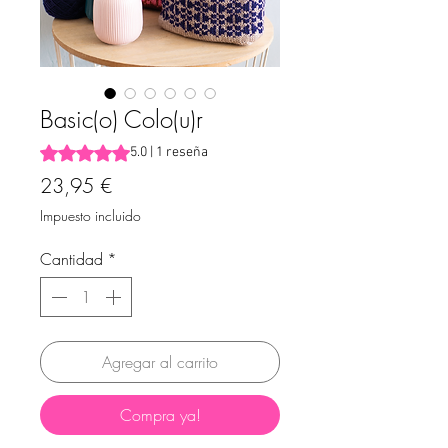
Basic(o) Colo(u)r
Según 1 reseña, la calificación es de 5.0 de 5 estrellas
5.0 | 1 reseña
Precio
23,95 €
Impuesto incluido
Cantidad
*
Agregar al carrito
Compra ya!