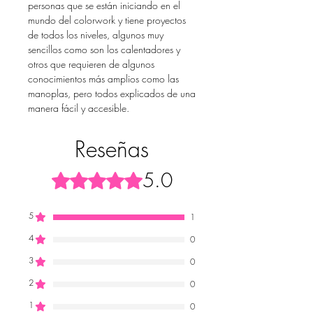
personas que se están iniciando en el
mundo del colorwork y tiene proyectos
de todos los niveles, algunos muy
sencillos como son los calentadores y
otros que requieren de algunos
conocimientos más amplios como las
manoplas, pero todos explicados de una
manera fácil y accesible.
Reseñas
5.0
Obtuvo 5 de 5 estrellas.
5
1
4
0
3
0
2
0
1
0