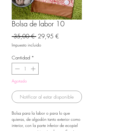
Bolsa de labor 10
Precio
Precio
 35,00 € 
29,95 €
de
Impuesto incluido
oferta
Cantidad
*
Agotado
Notificar al estar disponible
Bolsa para la labor o para lo que
quieras, de algodón tanto exterior como
interior, con la parte inferior de ecopiel