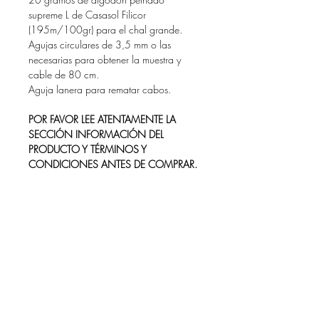
supreme L de Casasol Filicor
(195m/100gr) para el chal grande.
Agujas circulares de 3,5 mm o las
necesarias para obtener la muestra y
cable de 80 cm.
Aguja lanera para rematar cabos.
POR FAVOR LEE ATENTAMENTE LA
SECCIÓN INFORMACIÓN DEL
PRODUCTO Y TÉRMINOS Y
CONDICIONES ANTES DE COMPRAR.
INFORMACIÓN DEL PRODUCTO
Estas comprando un producto digital, es
TERMINOS Y CONDICIONES
decir, no es un patrón físico, sino que te
lo descargarás en pdf y lo has de
Con el fin de cumplir con la ley de
guardar en tu ordenador.
CONDICIONES ADICIONALES
protección de datos personales el link
RECUERDA GUARDAR EL ARCHIVO,
para acceder a tu patrón durará 30