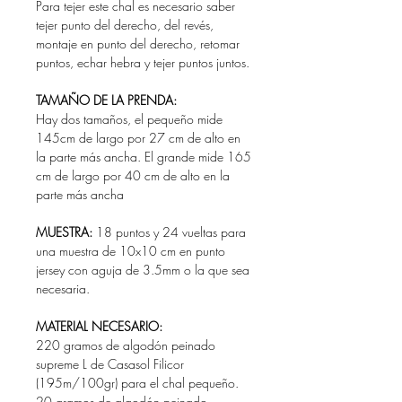
Para tejer este chal es necesario saber
tejer punto del derecho, del revés,
montaje en punto del derecho, retomar
puntos, echar hebra y tejer puntos juntos.
TAMAÑO DE LA PRENDA:
Hay dos tamaños, el pequeño mide
145cm de largo por 27 cm de alto en
la parte más ancha. El grande mide 165
cm de largo por 40 cm de alto en la
parte más ancha
MUESTRA:
18 puntos y 24 vueltas para
una muestra de 10x10 cm en punto
jersey con aguja de 3.5mm o la que sea
necesaria.
MATERIAL NECESARIO:
220 gramos de algodón peinado
supreme L de Casasol Filicor
(195m/100gr) para el chal pequeño.
20 gramos de algodón peinado