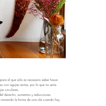
DARTE ACCESO A LO
Gracias!
GUARDA TUS ARCHIV
NO QUEDARTE SIN E
Si quieres comprar tus 
sistema de descarga, p
https://www.ravelry.co
designs
o para el que sólo es necesario saber hacer
so con agujas rectas, por lo que no sería
jas circulares.
del derecho, aumentos y reducciones.
va tomando la forma de una ola cuando hay