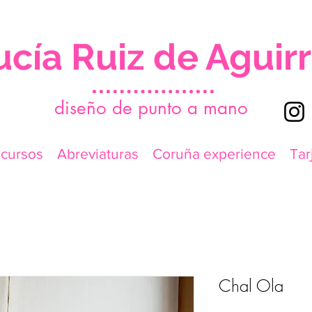
ucía Ruiz de Aguir
d
iseño de punto a mano
icursos
Abreviaturas
Coruña experience
Tar
Chal Ola