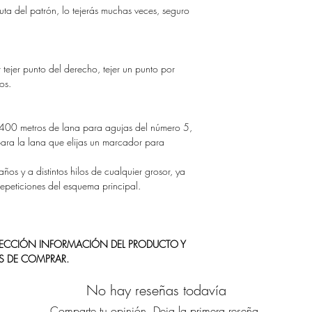
fruta del patrón, lo tejerás muchas veces, seguro
r tejer punto del derecho, tejer un punto por
os.
 400 metros de lana para agujas del número 5,
ara la lana que elijas un marcador para
ños y a distintos hilos de cualquier grosor, ya
epeticiones del esquema principal.
 SECCIÓN INFORMACIÓN DEL PRODUCTO Y
S DE COMPRAR.
No hay reseñas todavía
Comparte tu opinión. Deja la primera reseña.