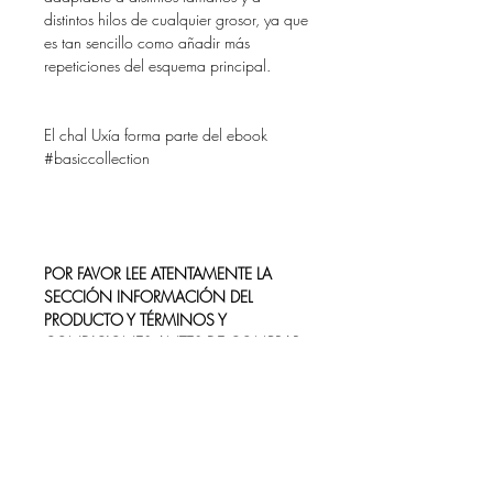
distintos hilos de cualquier grosor, ya que
es tan sencillo como añadir más
repeticiones del esquema principal.
El chal Uxía forma parte del ebook
#basiccollection
POR FAVOR LEE ATENTAMENTE LA
SECCIÓN INFORMACIÓN DEL
PRODUCTO Y TÉRMINOS Y
CONDICIONES ANTES DE COMPRAR.
INFORMACIÓN DEL PRODUCTO
Estas comprando un producto digital, es
TERMINOS Y CONDICIONES
decir, no es un patrón físico, sino que te