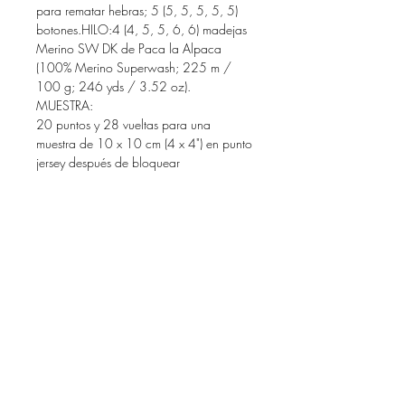
para rematar hebras; 5 (5, 5, 5, 5, 5)
botones.HILO:4 (4, 5, 5, 6, 6) madejas
Merino SW DK de Paca la Alpaca
(100% Merino Superwash; 225 m /
100 g; 246 yds / 3.52 oz).
MUESTRA:
20 puntos y 28 vueltas para una
muestra de 10 x 10 cm (4 x 4") en punto
jersey después de bloquear
POR FAVOR LEE ATENTAMENTE LA
SECCIÓN INFORMACIÓN DEL
PRODUCTO Y TÉRMINOS Y
CONDICIONES ANTES DE COMPRAR.