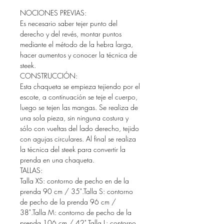
NOCIONES PREVIAS:
Es necesario saber tejer punto del
derecho y del revés, montar puntos
mediante el método de la hebra larga,
hacer aumentos y conocer la técnica de
steek.
CONSTRUCCIÓN:
Esta chaqueta se empieza tejiendo por el
escote, a continuación se teje el cuerpo,
luego se tejen las mangas. Se realiza de
una sola pieza, sin ninguna costura y
sólo con vueltas del lado derecho, tejido
con agujas circulares. Al final se realiza
la técnica del steek para convertir la
prenda en una chaqueta.
TALLAS:
Talla XS: contorno de pecho en de la
prenda 90 cm / 35".Talla S: contorno
de pecho de la prenda 96 cm /
38".Talla M: contorno de pecho de la
prenda 106 cm / 42".Talla L: contorno