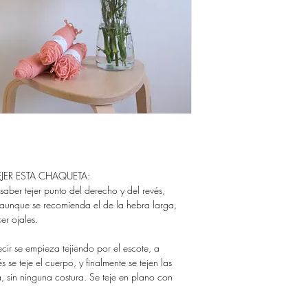
DARTE ACCESO A LO
Gracias!
GUARDA TUS ARCHIV
NO QUEDARTE SIN E
Si quieres comprar tus 
sistema de descarga, p
https://www.ravelry.co
designs
EJER ESTA CHAQUETA:
saber tejer punto del derecho y del revés,
aunque se recomienda el de la hebra larga,
er ojales.
ir se empieza tejiendo por el escote, a
 se teje el cuerpo, y finalmente se tejen las
, sin ninguna costura. Se teje en plano con