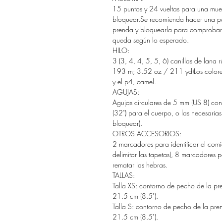
15 puntos y 24 vueltas para una muest
bloquear.Se recomienda hacer una pe
prenda y bloquearla para comprobar q
queda según lo esperado.
HILO:
3 (3, 4, 4, 5, 5, 6) canillas de lan
193 m; 3.52 oz / 211 yd)Los colores 
y el p4, camel.
AGUJAS:
Agujas circulares de 5 mm (US 8) con
(32") para el cuerpo, o las necesarias
bloquear).
OTROS ACCESORIOS:
2 marcadores para identificar el comi
delimitar las tapetas), 8 marcadores 
rematar las hebras.
TALLAS:
Talla XS: contorno de pecho de la pre
21.5 cm (8.5").
Talla S: contorno de pecho de la pren
21.5 cm (8.5").