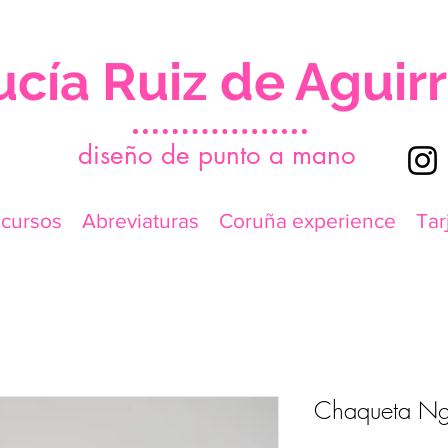
ucía Ruiz de Aguir
d
iseño de punto a mano
icursos
Abreviaturas
Coruña experience
Tar
Chaqueta Ng