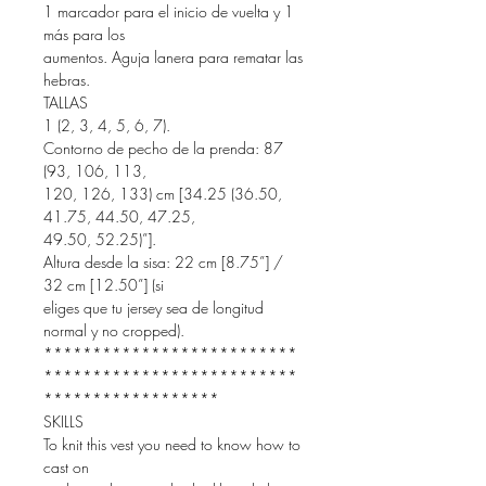
1 marcador para el inicio de vuelta y 1
más para los
aumentos. Aguja lanera para rematar las
hebras.
TALLAS
1 (2, 3, 4, 5, 6, 7).
Contorno de pecho de la prenda: 87
(93, 106, 113,
120, 126, 133) cm [34.25 (36.50,
41.75, 44.50, 47.25,
49.50, 52.25)”].
Altura desde la sisa: 22 cm [8.75”] /
32 cm [12.50”] (si
eliges que tu jersey sea de longitud
normal y no cropped).
**************************
**************************
******************
SKILLS
To knit this vest you need to know how to
cast on