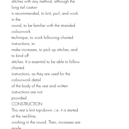
stitches with any method, although the
long tail caston
is recommended, to knit, purl, and work
in the
round, to be familiar with the stranded
colourwork
technique, to work following charted
instructions, to
make increases, to pick up stitches, and
to bind off
stitches. It is essential to be able to follow
charted
instructions, as they are used for the
colourwork detail
of the body of the vest and written
instructions are not
provided.
CONSTRUCTION
This vest is knit top-down, i.e. it is started
at the neckline,
working in the round. Then, increases are
made