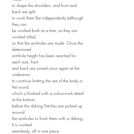
to shape the shoulders, and front and
back are split
to work them flat independently (although
they can
be worked both at a time, as they are
worked alike),
so that the armholes are made. Once the
determined
armhole height has been reached for
each size, front
and back are joined once again at the
underarms
to continue knitting the rest of the body in
the round,
which is finished with a colourwork detail
at the bottom,
before the ribbing.Stitches are picked up
around
the armholes to finish them with a ribbing.
It is worked
seamlessly, all in one piece.