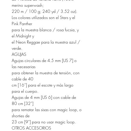
merino superwash;
220 m / 100 g; 240 yd / 3.52 oz).
Los colores utilizados son el Stars y el
Pink Panther
para la muestra blanca / rosa fucsia, y
el Midnight y
el Neon Reggae para la muestra azul /
verde.
AGUJAS
Agujas circulares de 4.5 mm [US 7] o
las necesarias
para obtener la muestra de tensión, con
cable de 40
cm [16”] para el escote y más largo
para el cuerpo.
Agujas de 4 mm [US 6] con cable de
80 cm [32”]
para rematar las sisas con magic loop, o
shorties de
23 cm [9”] para no usar magic loop.
OTROS ACCESORIOS