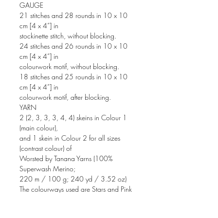
GAUGE
21 stitches and 28 rounds in 10 x 10
cm [4 x 4”] in
stockinette stitch, without blocking.
24 stitches and 26 rounds in 10 x 10
cm [4 x 4”] in
colourwork motif, without blocking.
18 stitches and 25 rounds in 10 x 10
cm [4 x 4”] in
colourwork motif, after blocking.
YARN
2 (2, 3, 3, 3, 4, 4) skeins in Colour 1
(main colour),
and 1 skein in Colour 2 for all sizes
(contrast colour) of
Worsted by Tanana Yarns (100%
Superwash Merino;
220 m / 100 g; 240 yd / 3.52 oz)
The colourways used are Stars and Pink
Panther for
the white / fuchsia version, and Midnight