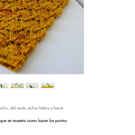
DARTE ACCESO A LO
Gracias!
GUARDA TUS ARCHIV
NO QUEDARTE SIN E
Si quieres comprar tus 
sistema de descarga, p
https://www.ravelry.co
designs
recho, del revés, echar hebra y hacer
l que se muestra como hacer los puntos