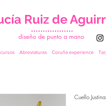
ucía Ruiz de Aguir
d
iseño de punto a mano
icursos
Abreviaturas
Coruña experience
Tar
Cuello Justina