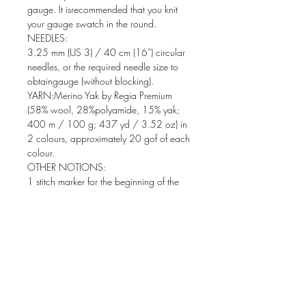
gauge. It isrecommended that you knit
your gauge swatch in the round.
NEEDLES:
3.25 mm (US 3) / 40 cm (16”) circular
needles, or the required needle size to
obtaingauge (without blocking).
YARN:Merino Yak by Regia Premium
(58% wool, 28%polyamide, 15% yak;
400 m / 100 g; 437 yd / 3.52 oz) in
2 colours, approximately 20 gof of each
colour.
OTHER NOTIONS:
1 stitch marker for the beginning of the
round. Tapestry needle to weave in ends.
POR FAVOR LEE ATENTAMENTE LA
SECCIÓN INFORMACIÓN DEL
PRODUCTO Y TÉRMINOS Y
CONDICIONES ANTES DE COMPRAR.