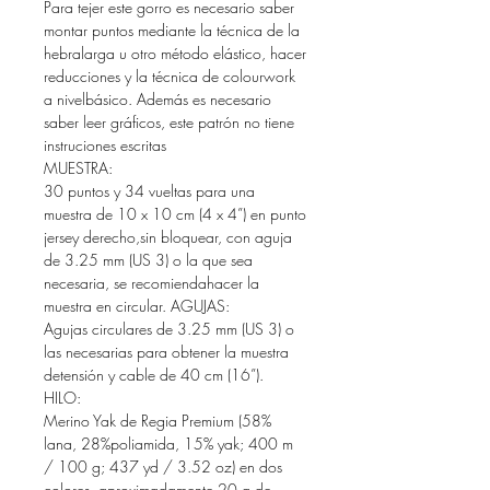
Para tejer este gorro es necesario saber
montar puntos mediante la técnica de la
hebralarga u otro método elástico, hacer
reducciones y la técnica de colourwork
a nivelbásico. Además es necesario
saber leer gráficos, este patrón no tiene
instruciones escritas
MUESTRA:
30 puntos y 34 vueltas para una
muestra de 10 x 10 cm (4 x 4”) en punto
jersey derecho,sin bloquear, con aguja
de 3.25 mm (US 3) o la que sea
necesaria, se recomiendahacer la
muestra en circular. AGUJAS:
Agujas circulares de 3.25 mm (US 3) o
las necesarias para obtener la muestra
detensión y cable de 40 cm (16”).
HILO:
Merino Yak de Regia Premium (58%
lana, 28%poliamida, 15% yak; 400 m
/ 100 g; 437 yd / 3.52 oz) en dos
colores, aproximadamente 20 g de