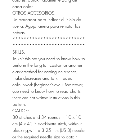
cada color.
OTROS ACCESORIOS:
Un marcador para indicar el inicio de
vuelta. Aguja lanera para rematar las
hebras.
**************************
**************************
SKILLS:
To knit this hat you need to know how to
perform the long tail cast-on or another
elasticmethod for casting on stitches,
make decreases and to knit basic
colourwork (beginner’slevel). Moreover,
you need to know how to read charts,
there are not writtne instructions in this
pattern.
GAUGE:
30 stitches and 34 rounds in 10 x 10
cm (4 x 4”) in stockinette stitch, without
blocking,with a 3.25 mm (US 3) needle
or the required needle size to obtain