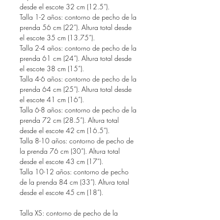
desde el escote 32 cm (12.5”).
Talla 1-2 años: contorno de pecho de la
prenda 56 cm (22”). Altura total desde
el escote 35 cm (13.75”).
Talla 2-4 años: contorno de pecho de la
prenda 61 cm (24”). Altura total desde
el escote 38 cm (15”).
Talla 4-6 años: contorno de pecho de la
prenda 64 cm (25”). Altura total desde
el escote 41 cm (16”).
Talla 6-8 años: contorno de pecho de la
prenda 72 cm (28.5”). Altura total
desde el escote 42 cm (16.5”).
Talla 8-10 años: contorno de pecho de
la prenda 76 cm (30”). Altura total
desde el escote 43 cm (17”).
Talla 10-12 años: contorno de pecho
de la prenda 84 cm (33”). Altura total
desde el escote 45 cm (18”).
Talla XS: contorno de pecho de la