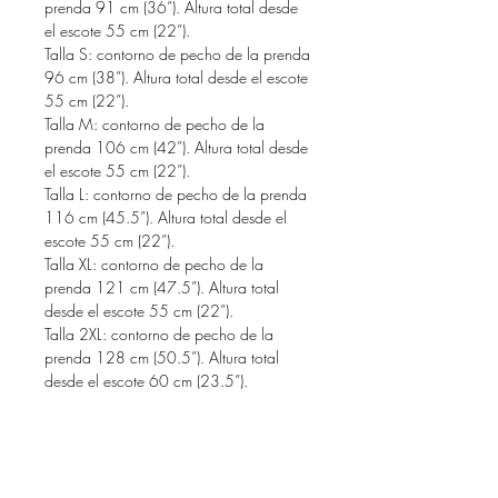
prenda 91 cm (36”). Altura total desde
el escote 55 cm (22”).
Talla S: contorno de pecho de la prenda
96 cm (38”). Altura total desde el escote
55 cm (22”).
Talla M: contorno de pecho de la
prenda 106 cm (42”). Altura total desde
el escote 55 cm (22”).
Talla L: contorno de pecho de la prenda
116 cm (45.5”). Altura total desde el
escote 55 cm (22”).
Talla XL: contorno de pecho de la
prenda 121 cm (47.5”). Altura total
desde el escote 55 cm (22”).
Talla 2XL: contorno de pecho de la
prenda 128 cm (50.5”). Altura total
desde el escote 60 cm (23.5”).
Talla 3XL: contorno de pecho de la
prenda 137 cm (54”). Altura total desde
el escote 60 cm (23.5”).
El contorno de brazo está ajustado al