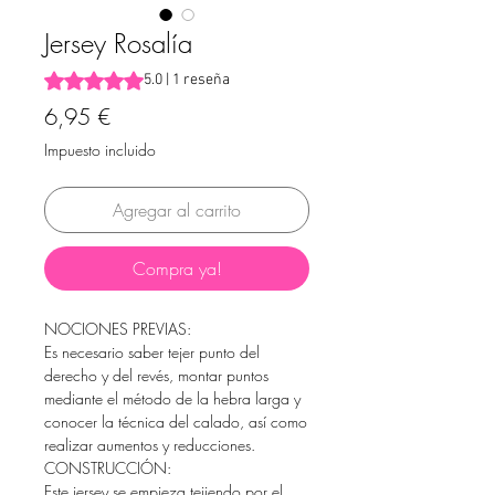
Jersey Rosalía
Según 1 reseña, la calificación es de 5.0 de 5 estrellas
5.0 | 1 reseña
Precio
6,95 €
Impuesto incluido
Agregar al carrito
Compra ya!
NOCIONES PREVIAS:
Es necesario saber tejer punto del
derecho y del revés, montar puntos
mediante el método de la hebra larga y
conocer la técnica del calado, así como
realizar aumentos y reducciones.
CONSTRUCCIÓN:
Este jersey se empieza tejiendo por el