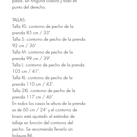
pieza, sin ninguna costura y todo en
punto del derecho.
TALLAS:
Talla XS: contorno de pecho de la
prenda 85 cm / 33
"
.
Talla S: contorno de pecho de la prenda
92 cm / 36
"
.
Talla M: contorno de pecho de la
prenda 99 cm / 39
"
.
Talla L: contorno de pecho de la prenda
105 cm / 41
"
.
Talla XL: contorno de pecho de la
prenda 110 cm / 43
"
.
Talla 2XL: contorno de pecho de la
prenda 117 cm / 46
"
.
En todos los casos la altura de la prenda
es de 60 cm / 24
"
y el contorno de
brazo está ajustado al estándar de
tallaje en función del contorno del
pecho. Se recomienda llevarlo sin
holgura (fit).