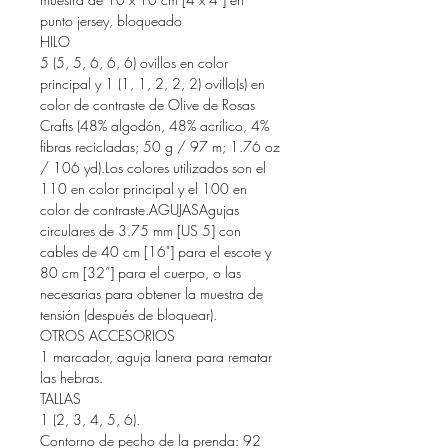
punto jersey, bloqueado
HILO
5 (5, 5, 6, 6, 6) ovillos en color
principal y 1 (1, 1, 2, 2, 2) ovillo(s) en
color de contraste de Olive de Rosas
Crafts (48% algodón, 48% acrílico, 4%
fibras recicladas; 50 g / 97 m; 1.76 oz
/ 106 yd).Los colores utilizados son el
110 en color principal y el 100 en
color de contraste.AGUJASAgujas
circulares de 3.75 mm [US 5] con
cables de 40 cm [16"] para el escote y
80 cm [32”] para el cuerpo, o las
necesarias para obtener la muestra de
tensión (después de bloquear).
OTROS ACCESORIOS
1 marcador, aguja lanera para rematar
las hebras.
TALLAS
1 (2, 3, 4, 5, 6).
Contorno de pecho de la prenda: 92