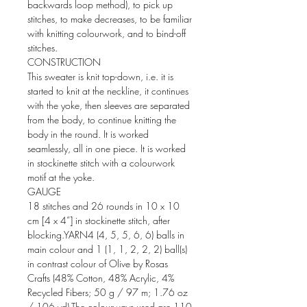
backwards loop method), to pick up
stitches, to make decreases, to be familiar
with knitting colourwork, and to bind-off
stitches.
CONSTRUCTION
This sweater is knit top-down, i.e. it is
started to knit at the neckline, it continues
with the yoke, then sleeves are separated
from the body, to continue knitting the
body in the round. It is worked
seamlessly, all in one piece. It is worked
in stockinette stitch with a colourwork
motif at the yoke.
GAUGE
18 stitches and 26 rounds in 10 x 10
cm [4 x 4”] in stockinette stitch, after
blocking.YARN4 (4, 5, 5, 6, 6) balls in
main colour and 1 (1, 1, 2, 2, 2) ball(s)
in contrast colour of Olive by Rosas
Crafts (48% Cotton, 48% Acrylic, 4%
Recycled Fibers; 50 g / 97 m; 1.76 oz
/ 106 yd).The colourways used are 110