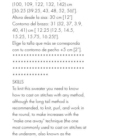
(100, 109, 122, 132, 142) cm
[36.25 (39.25, 43, 48, 52, 56)"].
Altura desde la sisa: 30 cm [12"]
Contorno del brazo: 31 (32, 37, 3.9,
40, 41) cm [ 12.25 (12.5, 14.5,
15.25, 15.75, 16.25)"].
Elige la talla que más se corresponda
con tu contorno de pecho +5 cm [2”].
**************************
**************************
**************************
*************
SKILLS
To knit this sweater you need to know
how to cast on stitches with any method,
although the long tail method is
recommended, to knit, purl, and work in
the round, to make increases with the
“make one away” technique (the one
most commonly used to cast on stitches at
the underarm, also known as the