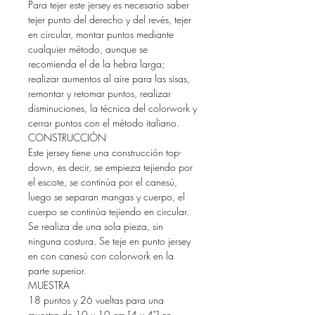
Para tejer este jersey es necesario saber
tejer punto del derecho y del revés, tejer
en circular, montar puntos mediante
cualquier método, aunque se
recomienda el de la hebra larga;
realizar aumentos al aire para las sisas,
remontar y retomar puntos, realizar
disminuciones, la técnica del colorwork y
cerrar puntos con el método italiano.
CONSTRUCCIÓN
Este jersey tiene una construcción top-
down, es decir, se empieza tejiendo por
el escote, se continúa por el canesú,
luego se separan mangas y cuerpo, el
cuerpo se continúa tejiendo en circular.
Se realiza de una sola pieza, sin
ninguna costura. Se teje en punto jersey
en con canesú con colorwork en la
parte superior.
MUESTRA
18 puntos y 26 vueltas para una
muestra de 10 x 10 cm [4 x 4"] en