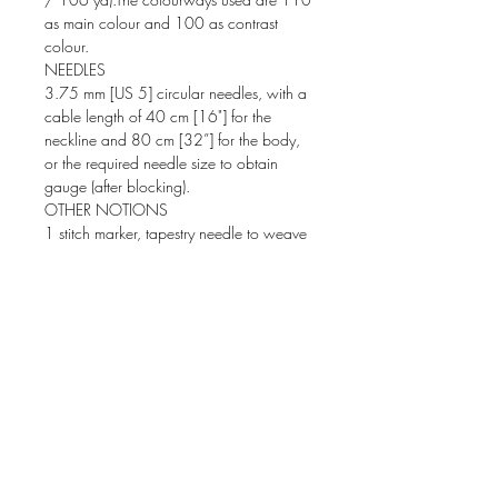
as main colour and 100 as contrast
colour.
NEEDLES
3.75 mm [US 5] circular needles, with a
cable length of 40 cm [16"] for the
neckline and 80 cm [32”] for the body,
or the required needle size to obtain
gauge (after blocking).
OTHER NOTIONS
1 stitch marker, tapestry needle to weave
in ends.
SIZES
1 (2, 3, 4, 5, 6).
Bust circumference of the finished
garment: 92 (100, 109, 122, 132,
142) cm [36.25 (39.25, 43, 48, 52,
56)"].
Body height from underarm: 30 cm
[12"].
Upper sleeve circumference: 31 (32, 37,
39, 40, 41) cm [12.25 (12.5, 14.5,