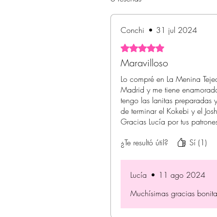
Conchi
•
31 jul 2024
Obtuvo 5 de 5 estrellas.
Maravilloso
Lo compré en La Menina Teje
Madrid y me tiene enamorada
tengo las lanitas preparada
de terminar el Kokebi y el Jos
Gracias Lucía por tus patrone
¿Te resultó útil?
Sí (1)
Lucía
•
11 ago 2024
Muchísimas gracias bonita