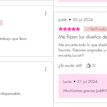
Judith
•
30 jul 2024
Obtuvo 5 de 5 estrellas.
Verificada
Me flipan los diseños de
trabajo que lleva
Me encanta todo lo que diseñ
favorita. Patrones originales 
encanta,Lucia!!!
¿Te resultó útil?
Sí
Lucía
•
31 jul 2024
Muchísimas gracias Judith!!
indispensable.