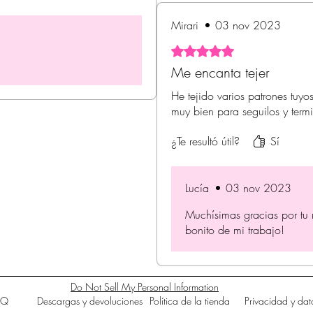
Mirari
•
03 nov 2023
Obtuvo 5 de 5 estrellas.
Me encanta tejer
He tejido varios patrones tuyo
muy bien para seguilos y termin
¿Te resultó útil?
Sí
Lucía
•
03 nov 2023
Muchísimas gracias por tu 
bonito de mi trabajo!
Do Not Sell My Personal Information
AQ
Descargas y devoluciones
Política de la tienda
Privacidad y dat