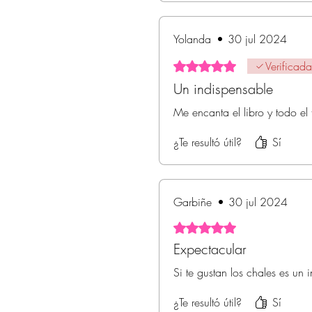
Yolanda
•
30 jul 2024
Obtuvo 5 de 5 estrellas.
Verificada
Un indispensable
Me encanta el libro y todo el 
¿Te resultó útil?
Sí
Garbiñe
•
30 jul 2024
Obtuvo 5 de 5 estrellas.
Expectacular
Si te gustan los chales es un 
¿Te resultó útil?
Sí