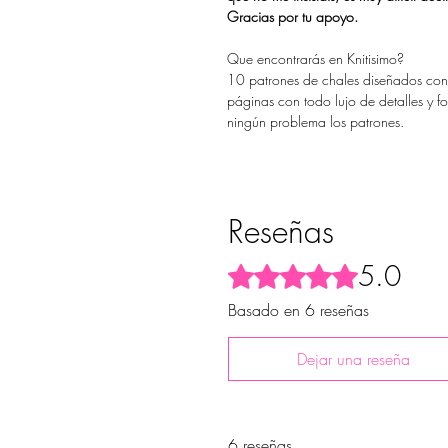
Gracias por tu apoyo.
Que encontrarás en Knitisimo?
10 patrones de chales diseñados co
páginas con todo lujo de detalles y f
ningún problema los patrones.
Reseñas
5.0
Obtuvo 5 de 5 estrellas.
Basado en 6 reseñas
Dejar una reseña
6 reseñas