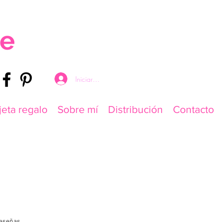
re
Iniciar sesión
jeta regalo
Sobre mí
Distribución
Contacto
 calificación es de 5.0 de 5 estrellas
 reseñas