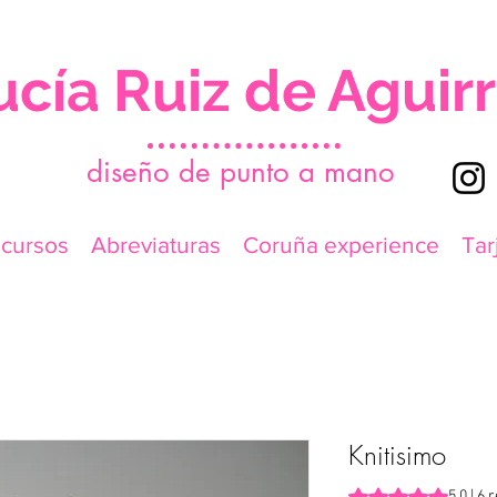
ucía Ruiz de Aguir
d
iseño de punto a mano
icursos
Abreviaturas
Coruña experience
Tar
Knitisimo
Según 6 reseñas, la
5.0 | 6