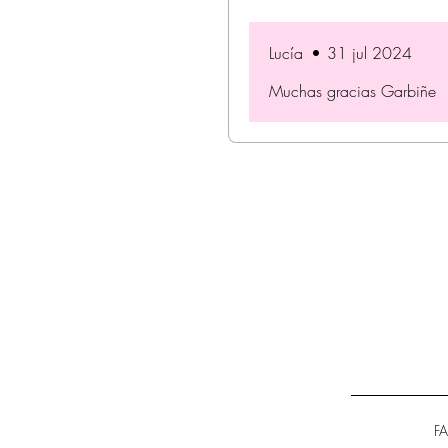
Lucía
•
31 jul 2024
Muchas gracias Garbiñe
F