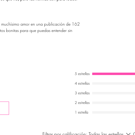
n muchísimo amor en una publicación de 162
otos bonitas para que puedas entender sin
5 estrellas
4 estrellas
3 estrellas
2 estrellas
1 estrella
Filtrar por calificación:
Todas las estrellas