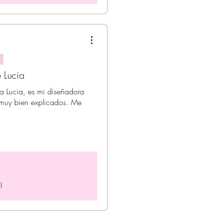
 Lucia
a Lucia, es mi diseñadora
y muy bien explicados. Me
!