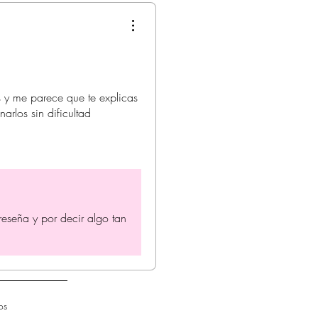
s y me parece que te explicas
arlos sin dificultad
reseña y por decir algo tan
os