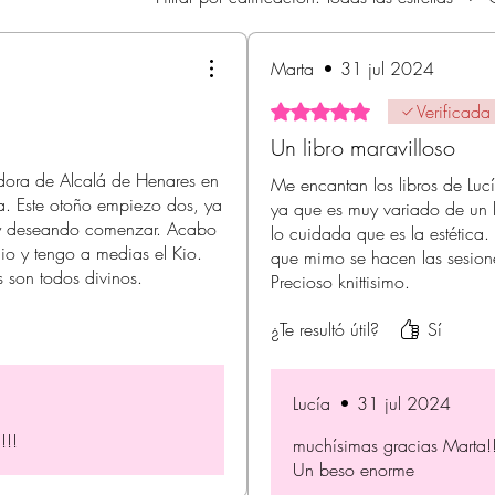
Marta
•
31 jul 2024
Obtuvo 5 de 5 estrellas.
Verificada
Un libro maravilloso
dora de Alcalá de Henares en
Me encantan los libros de Lucí
. Este otoño empiezo dos, ya
ya que es muy variado de un l
s y deseando comenzar. Acabo
lo cuidada que es la estética.
hio y tengo a medias el Kio.
que mimo se hacen las sesione
s son todos divinos.
Precioso knittisimo.
¿Te resultó útil?
Sí
Lucía
•
31 jul 2024
!!!
muchísimas gracias Marta!!
Un beso enorme