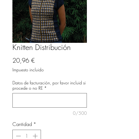
Knitten Distribución
Precio
20,96 €
Impuesto incluido
Datos de facturación, por favor incluid si
procede o no RE
*
0/500
Cantidad
*