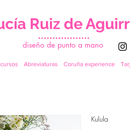
ucía Ruiz de Aguir
d
iseño de punto a mano
icursos
Abreviaturas
Coruña experience
Tar
Kulula