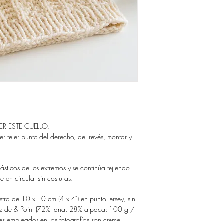
DARTE ACCESO A LO
Gracias!
GUARDA TUS ARCHIV
NO QUEDARTE SIN E
Si quieres comprar tus 
sistema de descarga, p
https://www.ravelry.co
designs
ER ESTE CUELLO:
ber tejer punto del derecho, del revés, montar y
ásticos de los extremos y se continúa tejiendo
je en circular sin costuras.
ra de 10 x 10 cm (4 x 4") en punto jersey, sin
iz de & Point (72% lana, 28% alpaca; 100 g /
s empleados en las fotografías son creme