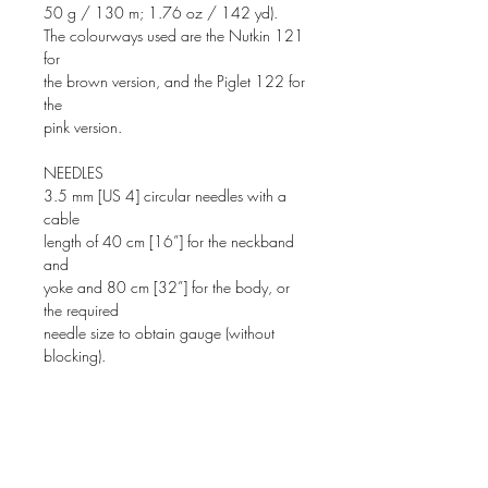
50 g / 130 m; 1.76 oz / 142 yd).
The colourways used are the Nutkin 121
for
the brown version, and the Piglet 122 for
the
pink version.
NEEDLES
3.5 mm [US 4] circular needles with a
cable
length of 40 cm [16”] for the neckband
and
yoke and 80 cm [32”] for the body, or
the required
needle size to obtain gauge (without
blocking).
OTHER NOTIONS
1 stitch marker for the beginning of the
round.
Cable needle. Tapestry needle to weave