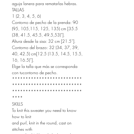
aguja lanera para rematarlas hebras.
TALLAS
1 (2, 3, 4, 5, 6)
Contorno de pecho de la prenda: 90
(95, 105,115, 125, 135) cm [35.5
(38, 41.5, 45.5, 49.5,53)”].
Altura desde la sisa: 32 cm [21.5”].
Contorno del brazo: 32 (34, 37, 39,
40, 42.5) cm[12.5 (13.5, 14.5, 15.5,
16, 16.5)”].
Elige la talla que más se corresponda
con tucontorno de pecho.
**************************
**************************
**************************
****
SKILLS
To knit this sweater you need to know
how to knit
and purl, knit in the round, cast on
stitches with