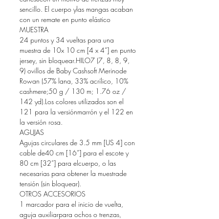
sencillo. El cuerpo ylas mangas acaban
con un remate en punto elástico
MUESTRA
24 puntos y 34 vueltas para una
muestra de 10x 10 cm [4 x 4”] en punto
jersey, sin bloquear.HILO7 (7, 8, 8, 9,
9) ovillos de Baby Cashsoft Merinode
Rowan (57% lana, 33% acrílico, 10%
cashmere;50 g / 130 m; 1.76 oz /
142 yd).Los colores utilizados son el
121 para la versiónmarrón y el 122 en
la versión rosa.
AGUJAS
Agujas circulares de 3.5 mm [US 4] con
cable de40 cm [16”] para el escote y
80 cm [32”] para elcuerpo, o las
necesarias para obtener la muestrade
tensión (sin bloquear).
OTROS ACCESORIOS
1 marcador para el inicio de vuelta,
aguja auxiliarpara ochos o trenzas,