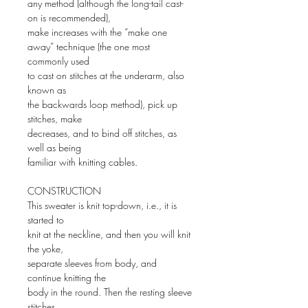
any method (although the long-tail cast-
on is recommended),
make increases with the “make one
away” technique (the one most
commonly used
to cast on stitches at the underarm, also
known as
the backwards loop method), pick up
stitches, make
decreases, and to bind off stitches, as
well as being
familiar with knitting cables.
CONSTRUCTION
This sweater is knit top-down, i.e., it is
started to
knit at the neckline, and then you will knit
the yoke,
separate sleeves from body, and
continue knitting the
body in the round. Then the resting sleeve
stitches