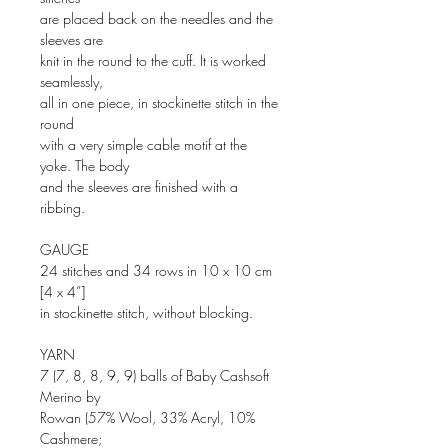
are placed back on the needles and the
sleeves are
knit in the round to the cuff. It is worked
seamlessly,
all in one piece, in stockinette stitch in the
round
with a very simple cable motif at the
yoke. The body
and the sleeves are finished with a
ribbing.
GAUGE
24 stitches and 34 rows in 10 x 10 cm
[4 x 4”]
in stockinette stitch, without blocking.
YARN
7 (7, 8, 8, 9, 9) balls of Baby Cashsoft
Merino by
Rowan (57% Wool, 33% Acryl, 10%
Cashmere;