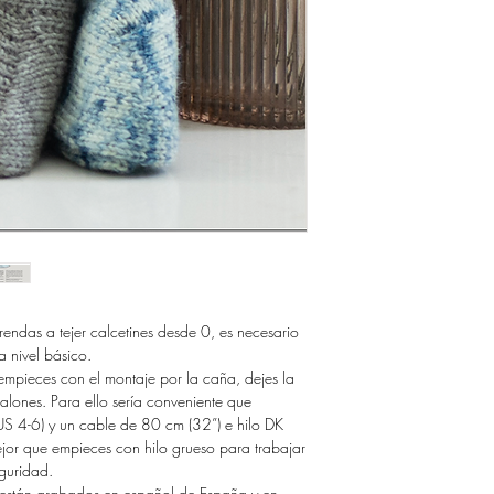
rendas a tejer calcetines desde 0, es necesario
a nivel básico.
mpieces con el montaje por la caña, dejes la
 talones. Para ello sería conveniente que
S 4-6) y un cable de 80 cm (32”) e hilo DK
ejor que empieces con hilo grueso para trabajar
guridad.
s están grabados en español de España y en