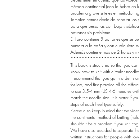
método continental (con la hebra en 
problema grave si tejes en método ing
También hemos decidido separar los grá
para que personas con baja visibilida
patrones sin problema.
El libro contiene 5 patrones que se pu
puntera a la caña y con cualquiera de
Además contiene más de 2 horas y m
************************
This book is structured so that you can
know how to knit with circular needles
I recommend that you go in order, start
for last, and first practice all the diff
to use 3.5-4 mm (US 4-6) needles wit
match the needle size. It is better if y
steps of each heel type safely.
Please also keep in mind that the vid
the continental method of knitting (hol
shouldn’t be a problem if you knit Engli
We have also decided to separate the 
written instructions for people with 