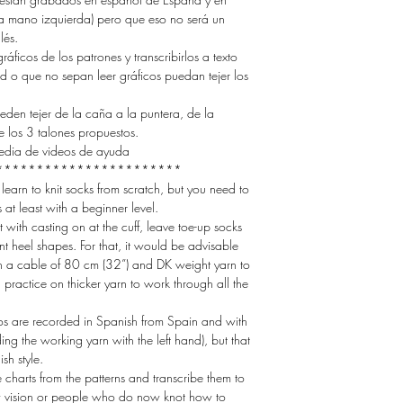
la mano izquierda) pero que eso no será un
lés.
ficos de los patrones y transcribirlos a texto
d o que no sepan leer gráficos puedan tejer los
eden tejer de la caña a la puntera, de la
 los 3 talones propuestos.
edia de videos de ayuda
***********************
 learn to knit socks from scratch, but you need to
 at least with a beginner level.
 with casting on at the cuff, leave toe-up socks
erent heel shapes. For that, it would be advisable
h a cable of 80 cm (32”) and DK weight yarn to
ou practice on thicker yarn to work through all the
eos are recorded in Spanish from Spain and with
ding the working yarn with the left hand), but that
sh style.
charts from the patterns and transcribe them to
low vision or people who do now knot how to