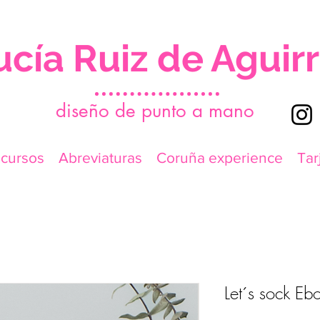
ucía Ruiz de Aguir
d
iseño de punto a mano
icursos
Abreviaturas
Coruña experience
Tar
Let´s sock Eb