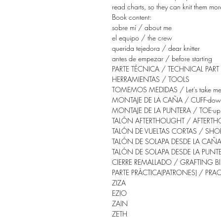
read charts, so they can knit them mor
Book content:
sobre mí / about me
el equipo / the crew
querida tejedora / dear knitter
antes de empezar / before starting
PARTE TÉCNICA / TECHNICAL PART
HERRAMIENTAS / TOOLS
TOMEMOS MEDIDAS / Let’s take me
MONTAJE DE LA CAÑA / CUFF-do
MONTAJE DE LA PUNTERA / TOE-u
TALÓN AFTERTHOUGHT / AFTERTH
TALÓN DE VUELTAS CORTAS / SHO
TALÓN DE SOLAPA DESDE LA CAÑA
TALÓN DE SOLAPA DESDE LA PUNTE
CIERRE REMALLADO / GRAFTING B
PARTE PRÁCTICA(PATRONES) / PRACT
ZIZA
EZIO
ZAIN
ZETH