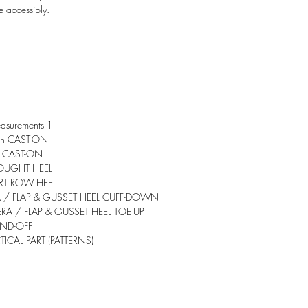
e accessibly.
asurements 1
wn CAST-ON
p CAST-ON
OUGHT HEEL
RT ROW HEEL
 / FLAP & GUSSET HEEL CUFF-DOWN
RA / FLAP & GUSSET HEEL TOE-UP
IND-OFF
ICAL PART (PATTERNS)