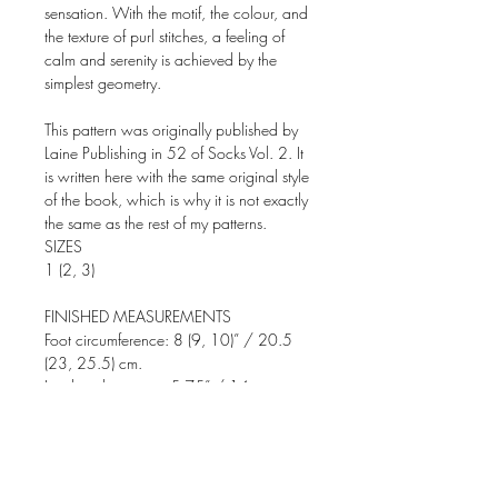
sensation. With the motif, the colour, and
the texture of purl stitches, a feeling of
calm and serenity is achieved by the
simplest geometry.
This pattern was originally published by
Laine Publishing in 52 of Socks Vol. 2. It
is written here with the same original style
of the book, which is why it is not exactly
the same as the rest of my patterns.
SIZES
1 (2, 3)
FINISHED MEASUREMENTS
Foot circumference: 8 (9, 10)” / 20.5
(23, 25.5) cm.
Leg length: approx 5.75” / 14 cm or
desired length util the beginning of the
heel.
MATERIALS