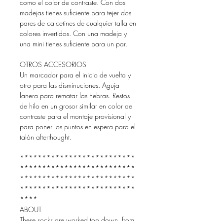
como el color de contraste. Con dos
madejas tienes suficiente para tejer dos
pares de calcetines de cualquier talla en
colores invertidos. Con una madeja y
una mini tienes suficiente para un par.
OTROS ACCESORIOS
Un marcador para el inicio de vuelta y
otro para las disminuciones. Aguja
lanera para rematar las hebras. Restos
de hilo en un grosor similar en color de
contraste para el montaje provisional y
para poner los puntos en espera para el
talón afterthought.
**************************
**************************
**************************
**************************
****
ABOUT
These socks are worked top down, from