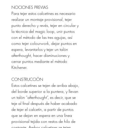
NOCIONES PREVIAS
Para tejer estos calcetines es necesario
realizar un montaje provisional, tejer
punto derecho y revés, tejer en circular y
la técnica del magic loop, unir puntos
con el método de las tres agujas, así
como tejer colourwork, dejar puntos en
espera, levantarlos y tejer un talón
afterthought, hacer disminuciones y
cerrar puntos mediante el método
Kitchener.
CONSTRUCCIÓN
Estos calcetines se tejen de arriba abajo,
del borde superior a la puntera, y llevan
un talón “afterthought”, es decir, que se
teje al final después de haber acabado
de tejer el calcetín, a partir de puntos
que se dejan en espera en una línea
provisional tejida con restos de hilo de
contraste. Ambos calcetines se tejen