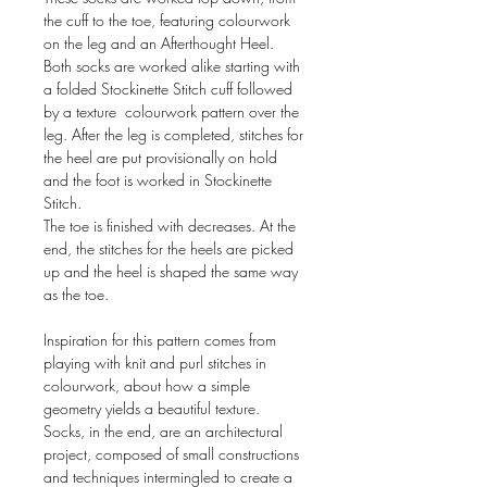
the cuff to the toe, featuring colourwork
on the leg and an Afterthought Heel.
Both socks are worked alike starting with
a folded Stockinette Stitch cuff followed
by a texture colourwork pattern over the
leg. After the leg is completed, stitches for
the heel are put provisionally on hold
and the foot is worked in Stockinette
Stitch.
The toe is finished with decreases. At the
end, the stitches for the heels are picked
up and the heel is shaped the same way
as the toe.
Inspiration for this pattern comes from
playing with knit and purl stitches in
colourwork, about how a simple
geometry yields a beautiful texture.
Socks, in the end, are an architectural
project, composed of small constructions
and techniques intermingled to create a