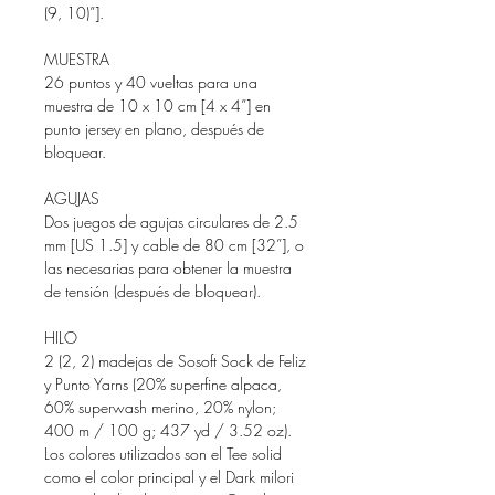
(9, 10)”].
MUESTRA
26 puntos y 40 vueltas para una
muestra de 10 x 10 cm [4 x 4”] en
punto jersey en plano, después de
bloquear.
AGUJAS
Dos juegos de agujas circulares de 2.5
mm [US 1.5] y cable de 80 cm [32”], o
las necesarias para obtener la muestra
de tensión (después de bloquear).
HILO
2 (2, 2) madejas de Sosoft Sock de Feliz
y Punto Yarns (20% superfine alpaca,
60% superwash merino, 20% nylon;
400 m / 100 g; 437 yd / 3.52 oz).
Los colores utilizados son el Tee solid
como el color principal y el Dark milori