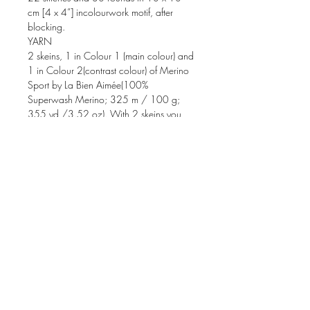
cm [4 x 4”] incolourwork motif, after
blocking.
YARN
2 skeins, 1 in Colour 1 (main colour) and
1 in Colour 2(contrast colour) of Merino
Sport by La Bien Aimée(100%
Superwash Merino; 325 m / 100 g;
355 yd /3.52 oz). With 2 skeins you
will have enough yarn toknit two bags
with the same combination of colours
orinverted colours in any size.The
colourways used are Rust and Lipstick for
theochre / pink version, and Bone and
Blue Royal for thetaupe / blue version.
NEEDLES
3 mm [US 2.5] circular needles for the
plain sectionsand 3.25 [US 3] circular
needles or the required needlesize to
obtain gauge for the colourwork
section,with a cable length of 40 cm
[16”]. Another set ofneedles (they can be