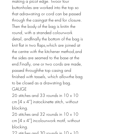
making a picot edge. Twoor four
buttonholes are worked into the top so
that adrawstring or cord can be passed
through the casingat the end for closure.
Then the body of the bag is knitin the
round, with a stranded colourwork
detail, andfinally the bottom of the bag is
knit flat in two flaps,which are joined at
the centre with the kitchener method,and
the sides are seamed to the base at the
end.Finally, one or two cords are made,
passed throughthe top casing and
finished with tassels, which allowthe bag
to be closed as a drawstring bag.
GAUGE
26 stitches and 33 rounds in 10 x 10
cm [4 x 4”] instockinette stitch, without
blocking.
26 stitches and 32 rounds in 10 x 10
cm [4 x 4”] incolourwork motif, without
blocking.
22 stitches and 30 rounds in 10 x 10