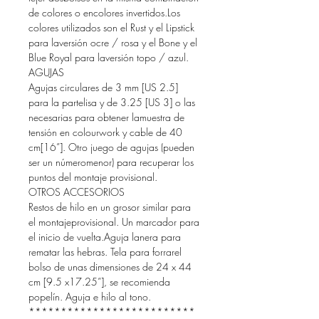
de colores o encolores invertidos.Los
colores utilizados son el Rust y el Lipstick
para laversión ocre / rosa y el Bone y el
Blue Royal para laversión topo / azul.
AGUJAS
Agujas circulares de 3 mm [US 2.5]
para la partelisa y de 3.25 [US 3] o las
necesarias para obtener lamuestra de
tensión en colourwork y cable de 40
cm[16”]. Otro juego de agujas (pueden
ser un númeromenor) para recuperar los
puntos del montaje provisional.
OTROS ACCESORIOS
Restos de hilo en un grosor similar para
el montajeprovisional. Un marcador para
el inicio de vuelta.Aguja lanera para
rematar las hebras. Tela para forrarel
bolso de unas dimensiones de 24 x 44
cm [9.5 x17.25”], se recomienda
popelín. Aguja e hilo al tono.
**************************