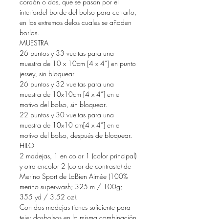
cordón o dos, que se pasan por el
interiordel borde del bolso para cerrarlo,
en los extremos delos cuales se añaden
borlas.
MUESTRA
26 puntos y 33 vueltas para una
muestra de 10 x 10cm [4 x 4”] en punto
jersey, sin bloquear.
26 puntos y 32 vueltas para una
muestra de 10x10cm [4 x 4”] en el
motivo del bolso, sin bloquear.
22 puntos y 30 vueltas para una
muestra de 10x10 cm[4 x 4”] en el
motivo del bolso, después de bloquear.
HILO
2 madejas, 1 en color 1 (color principal)
y otra encolor 2 (color de contraste) de
Merino Sport de LaBien Aimée (100%
merino superwash; 325 m / 100g;
355 yd / 3.52 oz).
Con dos madejas tienes suficiente para
tejer dosbolsos en la misma combinación