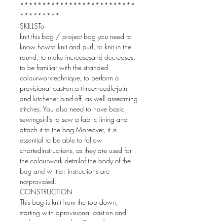
**************************
*********
SKILLSTo
knit this bag / project bag you need to
know howto knit and purl, to knit in the
round, to make increasesand decreases,
to be familiar with the stranded
colourworktechnique, to perform a
provisional cast-on,a three-needle-joint
and kitchener bind-off, as well asseaming
stitches. You also need to have basic
sewingskills to sew a fabric lining and
attach it to the bag.Moreover, it is
essential to be able to follow
chartedinstructions, as they are used for
the colourwork detailof the body of the
bag and written instructions are
notprovided.
CONSTRUCTION
This bag is knit from the top down,
starting with aprovisional cast-on and