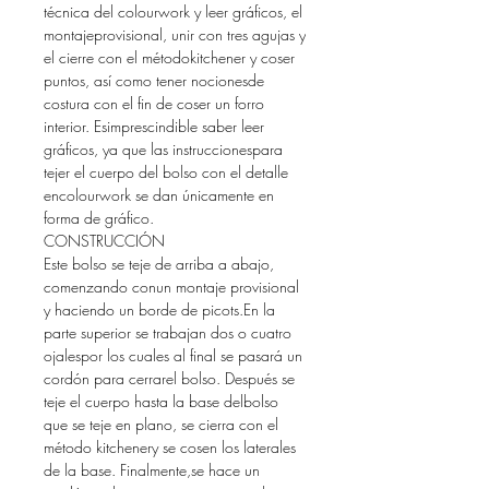
técnica del colourwork y leer gráficos, el
montajeprovisional, unir con tres agujas y
el cierre con el métodokitchener y coser
puntos, así como tener nocionesde
costura con el fin de coser un forro
interior. Esimprescindible saber leer
gráficos, ya que las instruccionespara
tejer el cuerpo del bolso con el detalle
encolourwork se dan únicamente en
forma de gráfico.
CONSTRUCCIÓN
Este bolso se teje de arriba a abajo,
comenzando conun montaje provisional
y haciendo un borde de picots.En la
parte superior se trabajan dos o cuatro
ojalespor los cuales al final se pasará un
cordón para cerrarel bolso. Después se
teje el cuerpo hasta la base delbolso
que se teje en plano, se cierra con el
método kitchenery se cosen los laterales
de la base. Finalmente,se hace un