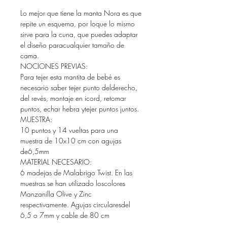
Lo mejor que tiene la manta Nora es que
repite un esquema, por loque lo mismo
sirve para la cuna, que puedes adaptar
el diseño paracualquier tamaño de
cama.
NOCIONES PREVIAS:
Para tejer esta mantita de bebé es
necesario saber tejer punto delderecho,
del revés, montaje en icord, retomar
puntos, echar hebra ytejer puntos juntos.
MUESTRA:
10 puntos y 14 vueltas para una
muestra de 10x10 cm con agujas
de6,5mm
MATERIAL NECESARIO:
6 madejas de Malabrigo Twist. En las
muestras se han utilizado loscolores
Manzanilla Olive y Zinc
respectivamente. Agujas circularesdel
6,5 o 7mm y cable de 80 cm