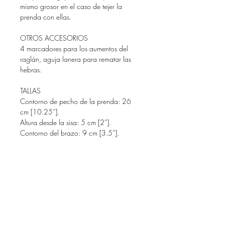
mismo grosor en el caso de tejer la
prenda con ellas.
OTROS ACCESORIOS
4 marcadores para los aumentos del
raglán, aguja lanera para rematar las
hebras.
TALLAS
Contorno de pecho de la prenda:
26
cm [10.25”].
Altura desde la sisa:
5 cm [2”].
Contorno del brazo
: 9 cm [3.5”].
POR FAVOR LEE ATENTAMENTE LA
SECCIÓN INFORMACIÓN DEL
PRODUCTO Y TÉRMINOS Y
CONDICIONES ANTES DE COMPRAR.