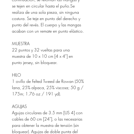
se tejen en circular hasta el puño.Se
realiza de una sola pieza, sin ninguna
costura. Se teje en punto del derecho y
punto del revés. El cuerpo y las mangas
acaban con un remate en punto elástico.
MUESTRA
22 puntos y 32 vueltas para una
muestra de 10 x 10 cm [4 x 4"] en
punto jersey, sin bloquear.
HILO
1 ovillo de Felted Tweed de Rowan (50%
lana, 25% alpaca, 25% viscosa; 50 g /
175m; 1.76 oz / 191 yd).
AGUJAS
Agujas circulares de 3.5 mm [US 4] con
cables de 60 cm [24"], o las necesarias
para obtener la muestra de tensión (sin
bloquear). Agujas de doble punta del