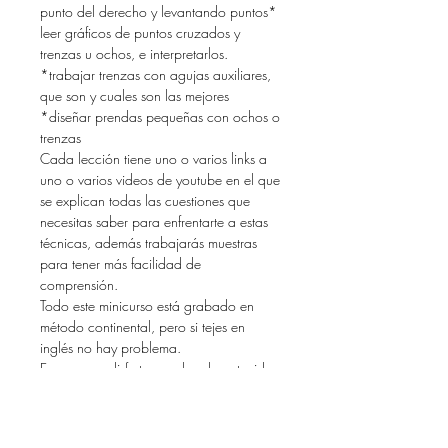
punto del derecho y levantando puntos*
leer gráficos de puntos cruzados y
trenzas u ochos, e interpretarlos.
*trabajar trenzas con agujas auxiliares,
que son y cuales son las mejores
*diseñar prendas pequeñas con ochos o
trenzas
Cada lección tiene uno o varios links a
uno o varios videos de youtube en el que
se explican todas las cuestiones que
necesitas saber para enfrentarte a estas
técnicas, además trabajarás muestras
para tener más facilidad de
comprensión.
Todo este minicurso está grabado en
método continental, pero si tejes en
inglés no hay problema.
Espero que disfrutes mucho el contenido
y que os apetezca seguir aprendiendo.