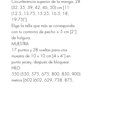
Circunferencia superior de la manga: 28
(32, 35, 39, 42, 46, 50) cm [11
(12.5, 13.75, 15.25, 16.5, 18,
19.75)”].
Elige la talla que más se corresponda
con tu contorno de pecho + 5 cm [2”]
de holgura.
MUESTRA
17 puntos y 28 vueltas para una
muestra de 10 x 10 cm [4 x 4”] en
punto jersey, después de bloquear.
HILO
550 (550, 575, 675, 800, 850, 900)
metros [602 (602, 629, 738, 875,
930, 985) yardas] de color 1 y 100
(100, 125, 125, 150, 150, 200)
metros [109 (109, 137, 137, 164,
164, 219) yardas] de color 2 de
cualquier combinación de hilos (se
recomienda lana en grosor sport +
mohair) que se ajuste a la tensión
sugerida.