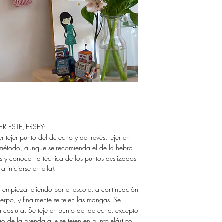
DARTE ACCESO A LO
Gracias!
GUARDA TUS ARCHIV
NO QUEDARTE SIN E
Si quieres comprar tus 
sistema de descarga, p
https://www.ravelry.co
designs
R ESTE JERSEY:
er tejer punto del derecho y del revés, tejer en
r método, aunque se recomienda el de la hebra
s y conocer la técnica de los puntos deslizados
a iniciarse en ella).
e empieza tejiendo por el escote, a continuación
cuerpo, y finalmente se tejen las mangas. Se
a costura. Se teje en punto del derecho, excepto
ajo de la prenda que se tejen en punto elástico.