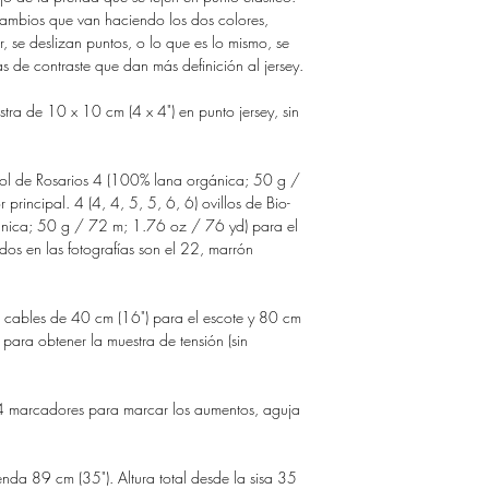
s cambios que van haciendo los dos colores,
, se deslizan puntos, o lo que es lo mismo, se
s de contraste que dan más definición al jersey.
ra de 10 x 10 cm (4 x 4") en punto jersey, sin
Wool de Rosarios 4 (100% lana orgánica; 50 g /
rincipal. 4 (4, 4, 5, 5, 6, 6) ovillos de Bio-
nica; 50 g / 72 m; 1.76 oz / 76 yd) para el
dos en las fotografías son el 22, marrón
 cables de 40 cm (16") para el escote y 80 cm
 para obtener la muestra de tensión (sin
 4 marcadores para marcar los aumentos, aguja
nda 89 cm (35"). Altura total desde la sisa 35