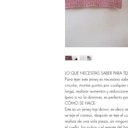
LO QUE NECESITAS SABER PARA TEJE
Para tejer este jersey es necesario sab
circular, montar puntos por cualquie
larga, realizar aumentos y reduccione
(pero si no la dominas, es perfecto par
CÓMO SE HACE:
Este es un jersey top down, es decir s
se teje el canesú, después se teje el 
realiza de una sola pieza, sin ningun
el cuello, los puños y el remate del b