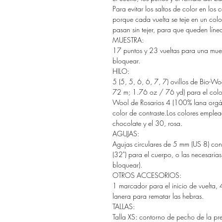
Para evitar los saltos de color en lo
porque cada vuelta se teje en un color
pasan sin tejer, para que queden línea
MUESTRA:
17 puntos y 23 vueltas para una muest
bloquear.
HILO:
5 (5, 5, 6, 6, 7, 7) ovillos de Bio-
72 m; 1.76 oz / 76 yd) para el color p
Wool de Rosarios 4 (100% lana orgá
color de contraste.Los colores emplea
chocolate y el 30, rosa.
AGUJAS:
Agujas circulares de 5 mm (US 8) con
(32") para el cuerpo, o las necesarias
bloquear).
OTROS ACCESORIOS:
1 marcador para el inicio de vuelta,
lanera para rematar las hebras.
TALLAS:
Talla XS: contorno de pecho de la pre