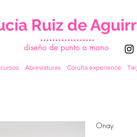
ucía Ruiz de Aguir
d
iseño de punto a mano
icursos
Abreviaturas
Coruña experience
Tar
Onay