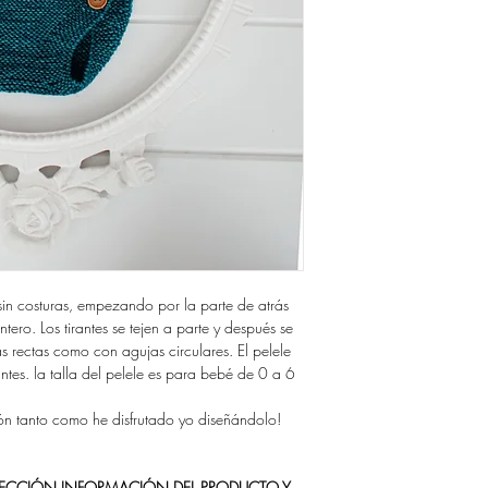
POR FAVOR TEN EST
ruizdeaguirre@gmail.co
DÍAS NO PODREMOS
contacto de esta web
DARTE ACCESO A LO
Gracias!
GUARDA TUS ARCHIV
NO QUEDARTE SIN E
Si quieres comprar tus 
sistema de descarga, p
https://www.ravelry.co
designs
 sin costuras, empezando por la parte de atrás
ero. Los tirantes se tejen a parte y después se
s rectas como con agujas circulares. El pelele
antes. la talla del pelele es para bebé de 0 a 6
trón tanto como he disfrutado yo diseñándolo!
 SECCIÓN INFORMACIÓN DEL PRODUCTO Y