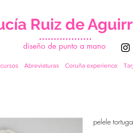
ucía Ruiz de Aguir
d
iseño de punto a mano
icursos
Abreviaturas
Coruña experience
Tar
pelele tortuga