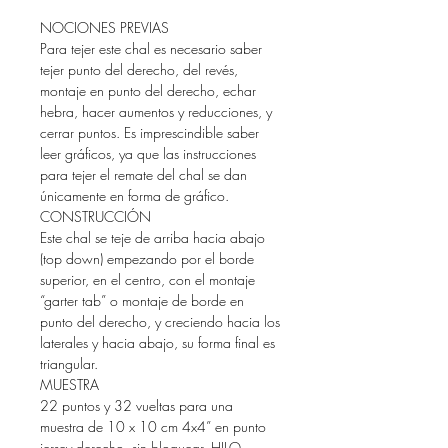
NOCIONES PREVIAS
Para tejer este chal es necesario saber
tejer punto del derecho, del revés,
montaje en punto del derecho, echar
hebra, hacer aumentos y reducciones, y
cerrar puntos. Es imprescindible saber
leer gráficos, ya que las instrucciones
para tejer el remate del chal se dan
únicamente en forma de gráfico.
CONSTRUCCIÓN
Este chal se teje de arriba hacia abajo
(top down) empezando por el borde
superior, en el centro, con el montaje
“garter tab” o montaje de borde en
punto del derecho, y creciendo hacia los
laterales y hacia abajo, su forma final es
triangular.
MUESTRA
22 puntos y 32 vueltas para una
muestra de 10 x 10 cm 4x4” en punto
jersey derecho, sin bloquear. HILO