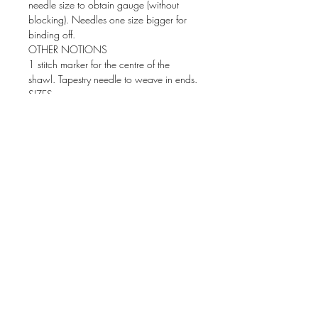
needle size to obtain gauge (without
blocking). Needles one size bigger for
binding off.
OTHER NOTIONS
1 stitch marker for the centre of the
shawl. Tapestry needle to weave in ends.
SIZES
One size.
Height: 54 cm 21.25”.
Width (wingspan): 150 cm 59”.
POR FAVOR LEE ATENTAMENTE LA
SECCIÓN INFORMACIÓN DEL
PRODUCTO Y TÉRMINOS Y
CONDICIONES ANTES DE COMPRAR.