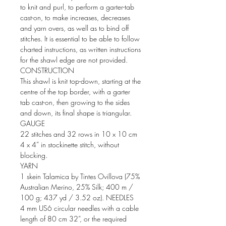
to knit and purl, to perform a garter-tab
cast-on, to make increases, decreases
and yarn overs, as well as to bind off
stitches. It is essential to be able to follow
charted instructions, as written instructions
for the shawl edge are not provided.
CONSTRUCTION
This shawl is knit top-down, starting at the
centre of the top border, with a garter
tab cast-on, then growing to the sides
and down, its final shape is triangular.
GAUGE
22 stitches and 32 rows in 10 x 10 cm
4 x 4” in stockinette stitch, without
blocking.
YARN
1 skein Talamica by Tintes Ovillova (75%
Australian Merino, 25% Silk; 400 m /
100 g; 437 yd / 3.52 oz). NEEDLES
4 mm US6 circular needles with a cable
length of 80 cm 32”, or the required