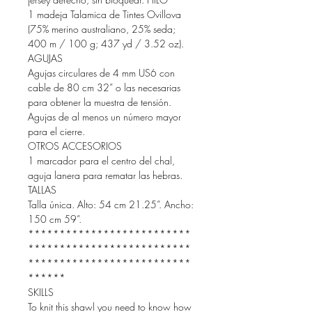
1 madeja Talamica de Tintes Ovillova
(75% merino australiano, 25% seda;
400 m / 100 g; 437 yd / 3.52 oz).
AGUJAS
Agujas circulares de 4 mm US6 con
cable de 80 cm 32” o las necesarias
para obtener la muestra de tensión.
Agujas de al menos un número mayor
para el cierre.
OTROS ACCESORIOS
1 marcador para el centro del chal,
aguja lanera para rematar las hebras.
TALLAS
Talla única. Alto: 54 cm 21.25”. Ancho:
150 cm 59”.
**************************
**************************
**************************
******
SKILLS
To knit this shawl you need to know how