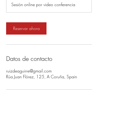
Sesión online por video conferencia
m
i
n
Reservar ahora
Datos de contacto
ruizdeaguirre@gmail.com
Rúa Juan Flórez, 125, A Coruña, Spain
Do Not Sell My Personal Information
FAQ
Descargas y devoluciones
Política de la tienda