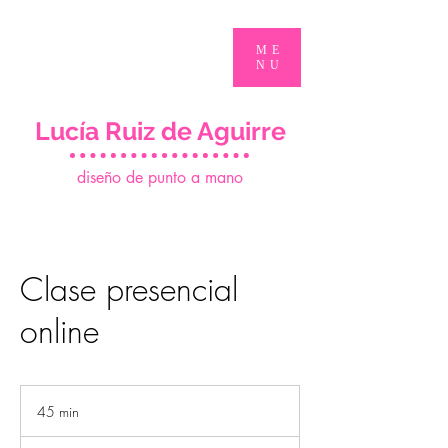
ME
NU
Lucía Ruiz de Aguirre
d
iseño de punto a mano
Clase presencial
online
45 min
4
5