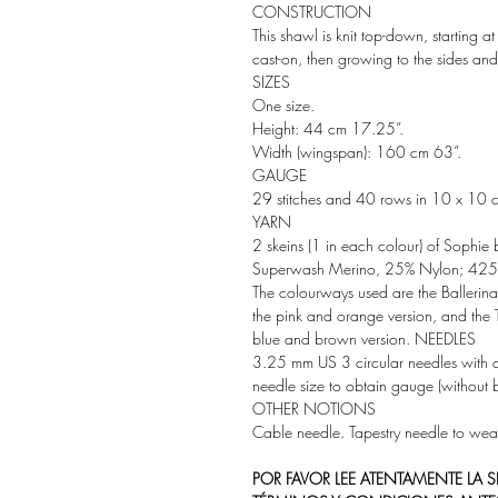
CONSTRUCTION
This shawl is knit top-down, starting at
cast-on, then growing to the sides and 
SIZES
One size.
Height: 44 cm 17.25”.
Width (wingspan): 160 cm 63”.
GAUGE
29 stitches and 40 rows in 10 x 10 cm 
YARN
2 skeins (1 in each colour) of Sophie
Superwash Merino, 25% Nylon; 425
The colourways used are the Ballerina 
the pink and orange version, and the T
blue and brown version. NEEDLES
3.25 mm US 3 circular needles with a
needle size to obtain gauge (without b
OTHER NOTIONS
Cable needle. Tapestry needle to wea
POR FAVOR LEE ATENTAMENTE LA