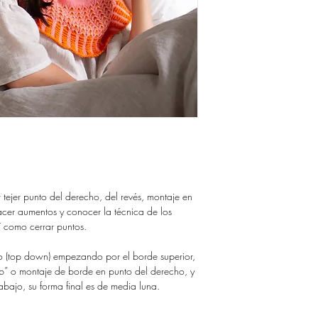
DARTE ACCESO A LO
Gracias!
GUARDA TUS ARCHIV
NO QUEDARTE SIN E
Si quieres comprar tus 
sistema de descarga, p
https://www.ravelry.co
designs
r tejer punto del derecho, del revés, montaje en
acer aumentos y conocer la técnica de los
í como cerrar puntos.
ajo (top down) empezando por el borde superior,
tab” o montaje de borde en punto del derecho, y
abajo, su forma final es de media luna.