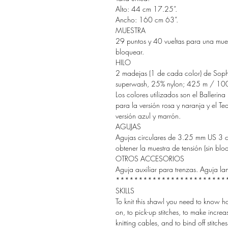
Alto: 44 cm 17.25”.
Ancho: 160 cm 63”.
MUESTRA
29 puntos y 40 vueltas para una mues
bloquear.
HILO
2 madejas (1 de cada color) de Soph
superwash, 25% nylon; 425 m / 100
Los colores utilizados son el Ballerina 
para la versión rosa y naranja y el Tea
versión azul y marrón.
AGUJAS
Agujas circulares de 3.25 mm US 3 c
obtener la muestra de tensión (sin blo
OTROS ACCESORIOS
Aguja auxiliar para trenzas. Aguja la
************************
SKILLS
To knit this shawl you need to know ho
on, to pick-up stitches, to make increas
knitting cables, and to bind off stitches