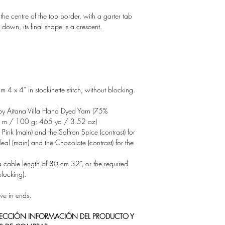
 the centre of the top border, with a garter tab
down, its final shape is a crescent.
4 x 4” in stockinette stitch, without blocking.
 by Aitana Villa Hand Dyed Yarn (75%
 m / 100 g; 465 yd / 3.52 oz)
Pink (main) and the Saffron Spice (contrast) for
eal (main) and the Chocolate (contrast) for the
 cable length of 80 cm 32”, or the required
locking).
ve in ends.
 SECCIÓN INFORMACIÓN DEL PRODUCTO Y