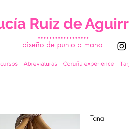
ucía Ruiz de Aguir
d
iseño de punto a mano
icursos
Abreviaturas
Coruña experience
Tar
Tana