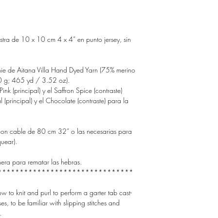
tra de 10 x 10 cm 4 x 4” en punto jersey, sin
ie de Aitana Villa Hand Dyed Yarn (75% merino
 g; 465 yd / 3.52 oz).
Pink (principal) y el Saffron Spice (contraste)
l (principal) y el Chocolate (contraste) para la
on cable de 80 cm 32” o las necesarias para
quear).
nera para rematar las hebras.
*******************************
w to knit and purl to perform a garter tab cast-
es, to be familiar with slipping stitches and
.