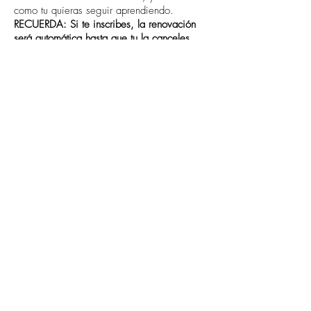
como tu quieras seguir aprendiendo.
RECUERDA: Si te inscribes, la renovación
será automática hasta que tu la canceles.
¿Y a parte de las clases en
video tengo algún tipo de
ayuda?
Si, tendremos un grupo de facebook en el
que tod@s l@s alumn@s pueden compartir
experiencias, dudas y en el que se
compartirán videos de ayuda.
¿Y el material, como hago
para conseguirlo?
No te preocupes, estarás guiad@ en todo
momento, yo te diré lo que necesitas
exactamente para cada actividad que
hagamos y te orientaré sobre dónde puedes
hacerte con todo!!!
El material no está incluido en el precio