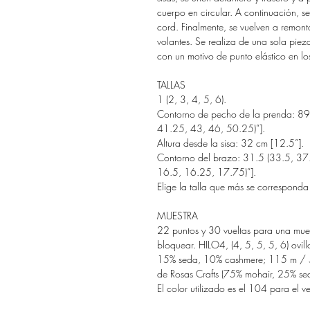
cuerpo en circular. A continuación, se 
cord. Finalmente, se vuelven a remont
volantes. Se realiza de una sola pieza
con un motivo de punto elástico en los
TALLAS
1 (2, 3, 4, 5, 6).
Contorno de pecho de la prenda:
89
41.25, 43, 46, 50.25)”].
Altura desde la sisa:
32 cm [12.5”].
Contorno del brazo
: 31.5 (33.5, 37
16.5, 16.25, 17.75)”].
Elige la talla que más se correspond
MUESTRA
22 puntos y 30 vueltas para una mues
bloquear. HILO4, (4, 5, 5, 5, 6) ovi
15% seda, 10% cashmere; 115 m / 50
de Rosas Crafts (75% mohair, 25% s
El color utilizado es el 104 para el 