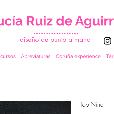
ucía Ruiz de Aguir
d
iseño de punto a mano
icursos
Abreviaturas
Coruña experience
Tar
Top Nina