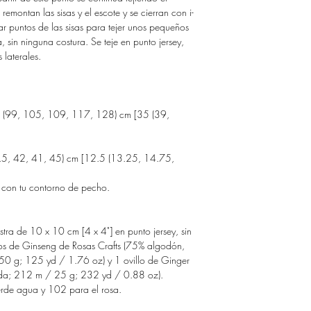
remontan las sisas y el escote y se cierran con i-
ar puntos de las sisas para tejer unos pequeños
, sin ninguna costura. Se teje en punto jersey,
 laterales.
 (99, 105, 109, 117, 128) cm [35 (39,
.5, 42, 41, 45) cm [12.5 (13.25, 14.75,
a con tu contorno de pecho.
tra de 10 x 10 cm [4 x 4"] en punto jersey, sin
llos de Ginseng de Rosas Crafts (75% algodón,
 g; 125 yd / 1.76 oz) y 1 ovillo de Ginger
eda; 212 m / 25 g; 232 yd / 0.88 oz).
verde agua y 102 para el rosa.