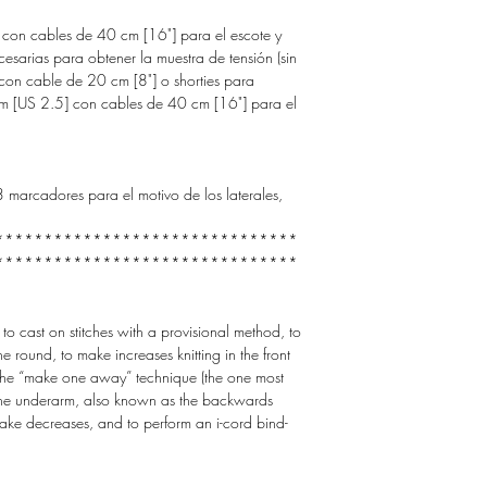
 con cables de 40 cm [16"] para el escote y
esarias para obtener la muestra de tensión (sin
con cable de 20 cm [8"] o shorties para
mm [US 2.5] con cables de 40 cm [16"] para el
3 marcadores para el motivo de los laterales,
.
*******************************
*******************************
to cast on stitches with a provisional method, to
the round, to make increases knitting in the front
 the “make one away” technique (the one most
 the underarm, also known as the backwards
 make decreases, and to perform an
i-cord
bind-