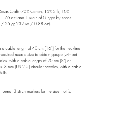
 Rosas Crafts (75% Cotton, 15% Silk, 10%
.76 oz) and 1 skein of Ginger by Rosas
m / 25 g; 232 yd / 0.88 oz).
 a cable length of 40 cm [16"] for the neckline
required needle size to obtain gauge (without
dles, with a cable length of 20 cm [8"] or
les. 3 mm [US 2.5] circular needles, with a cable
ills.
 round, 3 stitch markers for the side motifs.