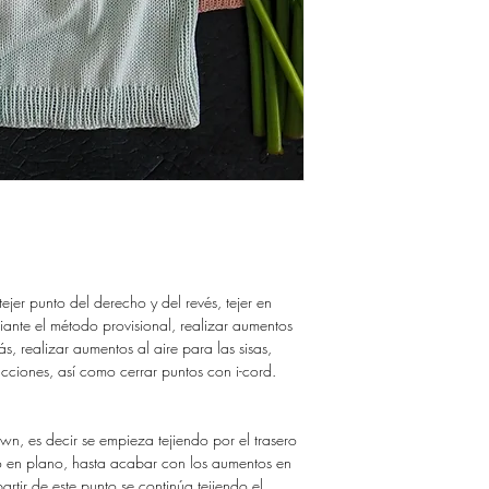
DARTE ACCESO A LO
Gracias!
GUARDA TUS ARCHIV
NO QUEDARTE SIN E
Si quieres comprar tus 
sistema de descarga, p
https://www.ravelry.co
designs
tejer punto del derecho y del revés, tejer en
iante el método provisional, realizar aumentos
s, realizar aumentos al aire para las sisas,
cciones, así como cerrar puntos con i-cord.
wn, es decir se empieza tejiendo por el trasero
ro en plano, hasta acabar con los aumentos en
partir de este punto se continúa tejiendo el