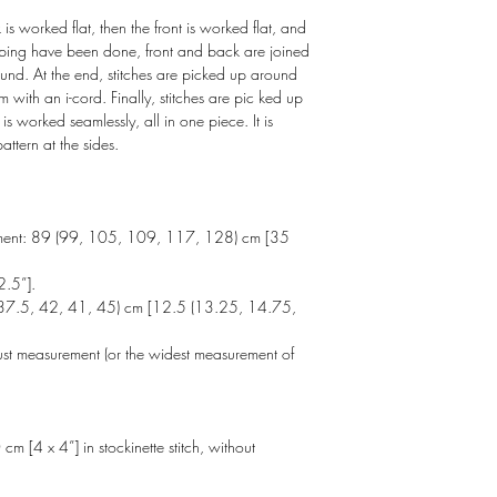
k is worked flat, then the front is worked flat, and
aping have been done, front and back are joined
ound. At the end, stitches are picked up around
m with an i-cord. Finally, stitches are pic ked up
 is worked seamlessly, all in one piece. It is
attern at the sides.
ment:
89 (99, 105, 109, 117, 128) cm [35
.5”].
37.5, 42, 41, 45) cm [12.5 (13.25, 14.75,
 bust measurement (or the widest measurement of
m [4 x 4”] in stockinette stitch, without