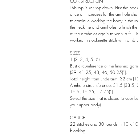
CONSTRUCTION
This top is knit top-down. First the bac
once all increases for the armhole sh
to continue working the body in the r
the neckline and armholes to finish the
at the armholes again to work a frill. It
worked in stockinette stitch with a rib p
SIZES
1 (2, 3, 4, 5, 6).
Bust circumference of the finished gar
(39, 41.25, 43, 46, 50.25)”].
Total height from underarm:
32 cm [12
Armhole circumference:
31.5 (33.5, 
16.5, 16.25, 17.75)”].
Select the size that is closest to your
your upper body).
GAUGE
22 stitches and 30 rounds in 10 x 10 c
blocking.