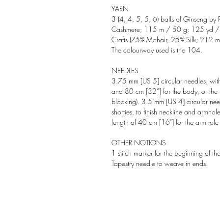
YARN
3 (4, 4, 5, 5, 6) balls of Ginseng by
Cashmere; 115 m / 50 g; 125 yd / 1
Crafts (75% Mohair, 25% Silk; 212 
The colourway used is the 104.
NEEDLES
3.75 mm [US 5] circular needles, with
and 80 cm [32”] for the body, or the 
blocking). 3.5 mm [US 4] circular nee
shorties, to finish neckline and armho
length of 40 cm [16"] for the armhole fr
OTHER NOTIONS
1 stitch marker for the beginning of the
Tapestry needle to weave in ends.