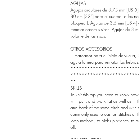
AGUJAS
Agujas circulares de 3.75 mm [US 5]
80 cm [32”] para el cuerpo, o las nec
bloquear). Agujas de 3.5 mm [US 4] 
rematar escote y sisas. Agujas de 3 
volante de las sisas.
OTROS ACCESORIOS
1 marcador para el inicio de vuelta, 
aguja lanera para rematar las hebras
************************
************************
**
SKILLS
To knit this top you need to know how 
knit, purl, and work flat as well as in 
and back of the same stitch and with
commonly used to cast on stitches at
loop method), to pick up stitches, to
off.